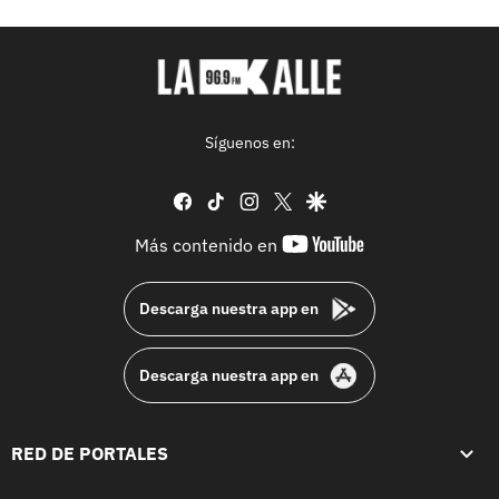
Síguenos en:
facebook
tiktok
instagram
twitter
google
youtube-
Más contenido en
footer
Descarga nuestra app en
Descarga nuestra app en
RED DE PORTALES