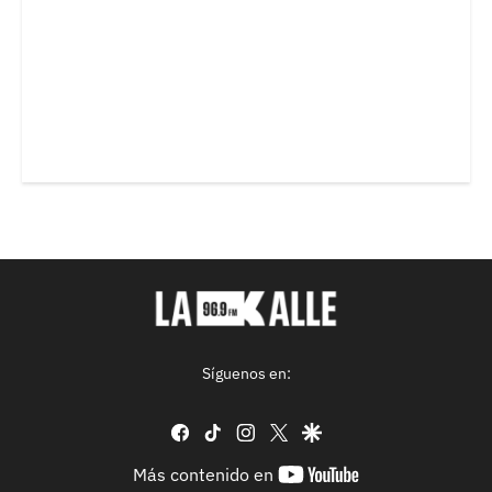
Síguenos en:
facebook
tiktok
instagram
twitter
google
youtube-
Más contenido en