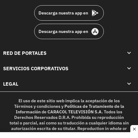
footer
Descarga nuestra app en
Descarga nuestra app en
RED DE PORTALES
SERVICIOS CORPORATIVOS
LEGAL
El uso de este sitio web implica la aceptación de los
Términos y condiciones
y
Políticas de Tratamiento de la
Información
de
CARACOL TELEVISIÓN S.A.
Todos los
Derechos Reservados D.R.A. Prohibida su reproducción
total o parcial, así como su traducción a cualquier idioma sin
autorización escrita de su titular. Reproduction in whole or
c
in part, or translation without written permission is