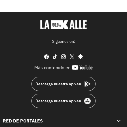
Síguenos en:
facebook
tiktok
instagram
twitter
google
youtube-
Más contenido en
footer
Descarga nuestra app en
Descarga nuestra app en
RED DE PORTALES