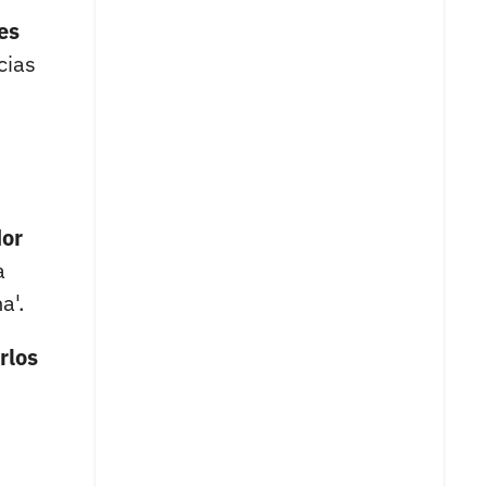
es
cias
dor
a
a'.
rlos