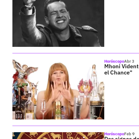
Horóscopo
Abr 3
Mhoni Vident
el Chance"
Horóscopo
Feb 9
Dos signos de