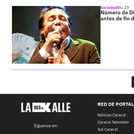
Sociedad
Dic 23
Número de Di
antes de fin 
RED DE PORTA
Noticias Caracol
Caracol Televisión
Síguenos en:
Gol Caracol