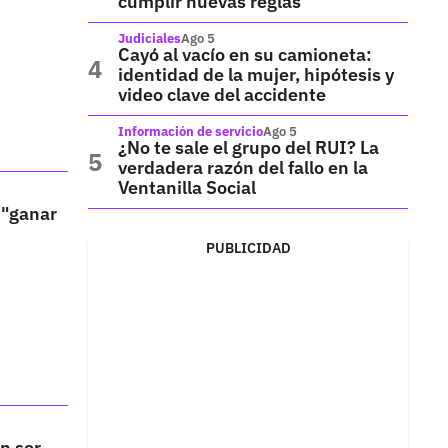
cumplir nuevas reglas
Judiciales
Ago 5
Cayó al vacío en su camioneta:
identidad de la mujer, hipótesis y
video clave del accidente
Información de servicio
Ago 5
¿No te sale el grupo del RUI? La
verdadera razón del fallo en la
Ventanilla Social
 "ganar
PUBLICIDAD
n ser