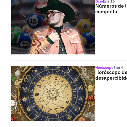
Ocio
Ene 16
Números de la
completa
Horóscopo
Ene 4
Horóscopo del
desapercibid