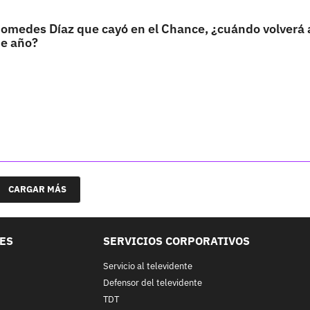
omedes Díaz que cayó en el Chance, ¿cuándo volverá 
de año?
CARGAR MÁS
LES
SERVICIOS CORPORATIVOS
Servicio al televidente
Defensor del televidente
TDT