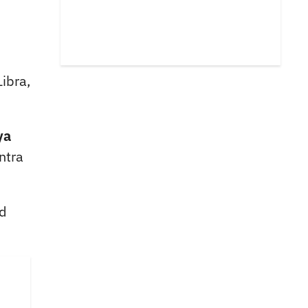
ibra,
ya
ntra
ad