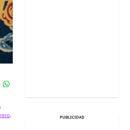
Whatsapp
k
s
rero,
PUBLICIDAD