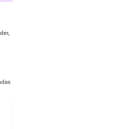
der,
adas