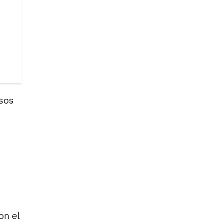
esos
n el