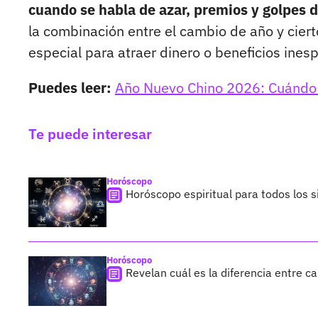
cuando se habla de azar, premios y golpes d
la combinación entre el cambio de año y cier
especial para atraer dinero o beneficios ines
Puedes leer:
Año Nuevo Chino 2026: Cuándo i
Te puede interesar
Horóscopo
Horóscopo espiritual para todos los s
Horóscopo
Revelan cuál es la diferencia entre c