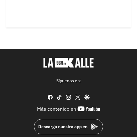
Síguenos en:
facebook
tiktok
instagram
twitter
google
youtube-
Más contenido en
footer
Descarga nuestra app en