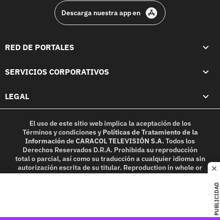
Descarga nuestra app en
RED DE PORTALES
SERVICIOS CORPORATIVOS
LEGAL
El uso de este sitio web implica la aceptación de los
Términos y condiciones
y
Políticas de Tratamiento de la
Información
de
CARACOL TELEVISIÓN S.A.
Todos los
Derechos Reservados D.R.A. Prohibida su reproducción
total o parcial, así como su traducción a cualquier idioma sin
autorización escrita de su titular. Reproduction in whole or
c
in part, or translation without written permission is
prohibited. All rights reserved 2025.
PUBLICIDAD
MIEMBRO DE: