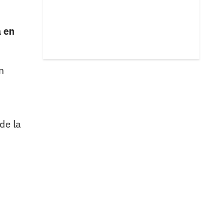
a en
n
de la