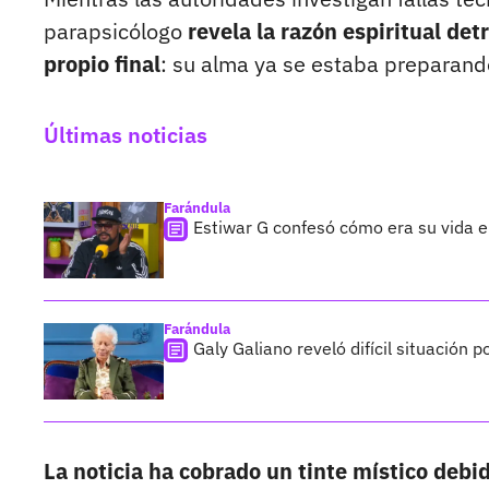
parapsicólogo
revela la razón espiritual detr
propio final
: su alma ya se estaba preparando
Últimas noticias
Farándula
Estiwar G confesó cómo era su vida en
Farándula
Galy Galiano reveló difícil situación 
La noticia ha cobrado un tinte místico debid