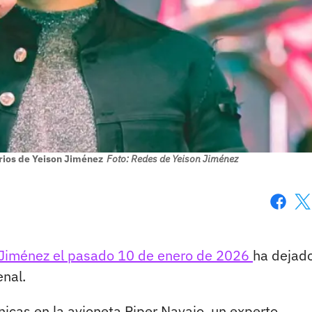
rios de Yeison Jiménez
Foto: Redes de Yeison Jiménez
Faceboo
X
 Jiménez el pasado 10 de enero de 2026
ha dejado
enal.
nicas en la avioneta Piper Navajo, un experto