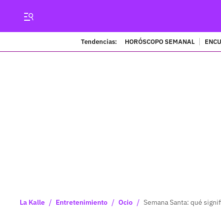
Tendencias:
HORÓSCOPO SEMANAL
ENCU
/
/
/
La Kalle
Entretenimiento
Ocio
Semana Santa: qué signifi