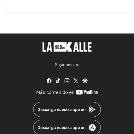
Síguenos en:
facebook
tiktok
instagram
twitter
google
youtube-
Más contenido en
footer
Descarga nuestra app en
Descarga nuestra app en