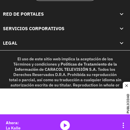
RED DE PORTALES
SERVICIOS CORPORATIVOS
LEGAL
El uso de este sitio web implica la aceptación de los
Términos y condiciones
y
Políticas de Tratamiento de la
Información
de
CARACOL TELEVISIÓN S.A.
Todos los
Derechos Reservados D.R.A. Prohibida su reproducción
total o parcial, así como su traducción a cualquier idioma sin
autorización escrita de su titular. Reproduction in whole or
c
in part, or translation without written permission is
prohibited. All rights reserved 2025.
PUBLICIDAD
MIEMBRO DE:
media-icon
La Kalle