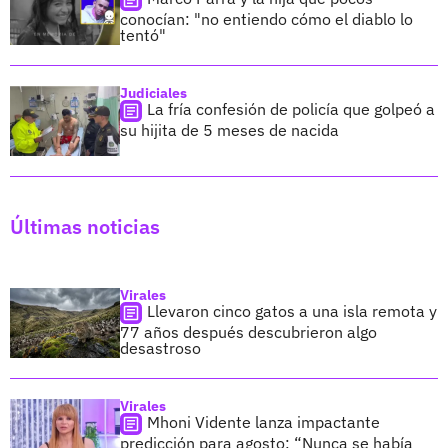
conocían: "no entiendo cómo el diablo lo
tentó"
Judiciales
La fría confesión de policía que golpeó a
su hijita de 5 meses de nacida
Últimas noticias
Virales
Llevaron cinco gatos a una isla remota y
77 años después descubrieron algo
desastroso
Virales
Mhoni Vidente lanza impactante
predicción para agosto: “Nunca se había