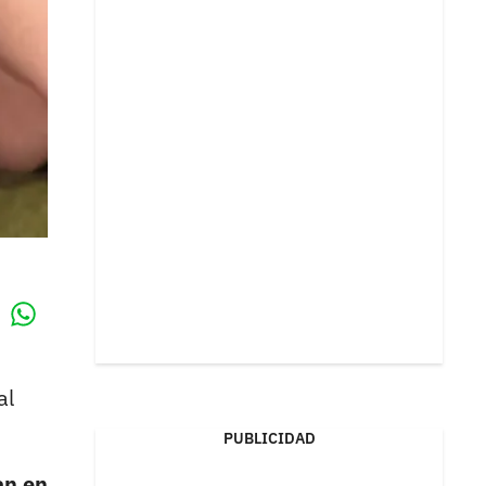
Whatsapp
k
al
PUBLICIDAD
an en