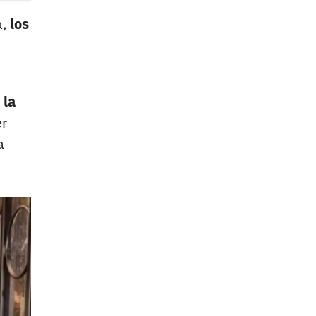
a,
los
 la
er
a