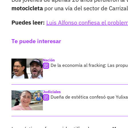
motocicleta
por una vía del sector de Carrizal
Puedes leer:
Luis Alfonso confiesa el proble
Te puede interesar
Nación
De la economía al fracking: Las prop
Judiciales
Dueña de estética confesó que Yulixa 