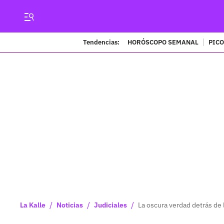
Tendencias:
HORÓSCOPO SEMANAL
PICO
/
/
/
La Kalle
Noticias
Judiciales
La oscura verdad detrás de 