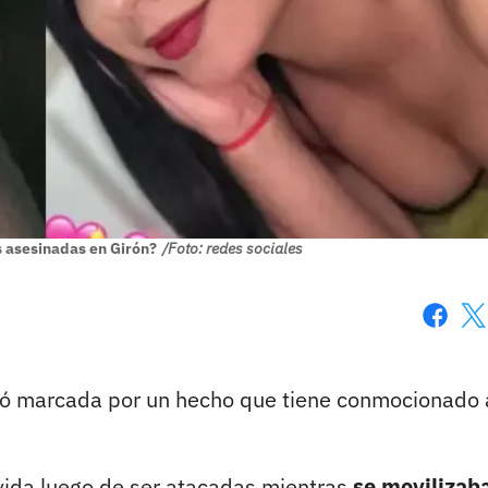
s asesinadas en Girón?
/Foto: redes sociales
Faceboo
X
 marcada por un hecho que tiene conmocionado 
vida luego de ser atacadas mientras
se movilizab