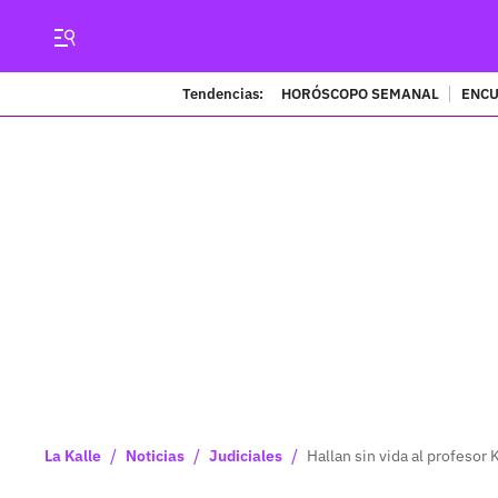
Tendencias:
HORÓSCOPO SEMANAL
ENCU
/
/
/
La Kalle
Noticias
Judiciales
Hallan sin vida al profesor