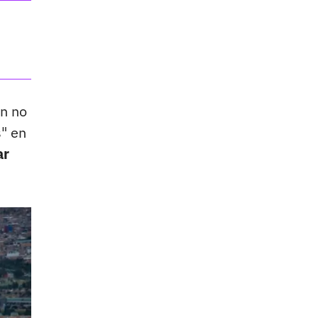
in no
s" en
ar