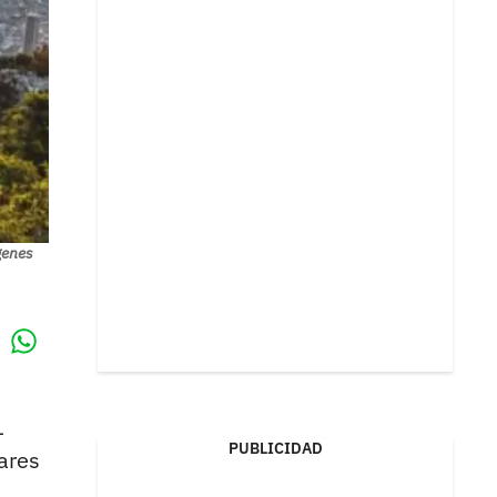
genes
Whatsapp
k
1
PUBLICIDAD
ares