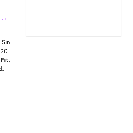
nar
 Sin
:20
Fit,
d.