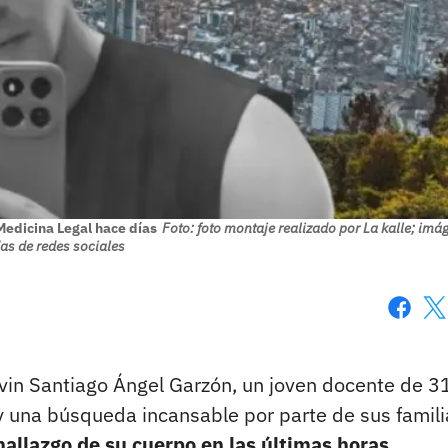
Medicina Legal hace días
Foto: foto montaje realizado por La kalle; imá
s de redes sociales
Faceboo
X
vin Santiago Ángel Garzón, un joven docente de 3
 y una búsqueda incansable por parte de sus famili
hallazgo de su cuerpo en las últimas horas.