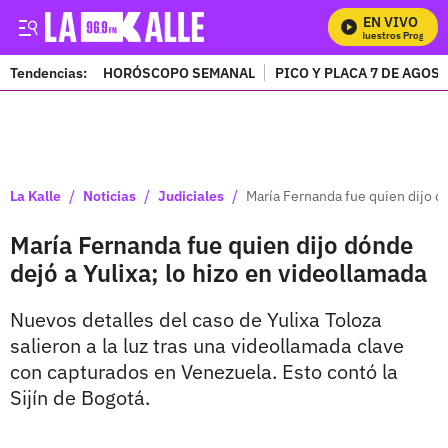
EN VIVO
Mira Todos Nuestros Programas
Tendencias:
HORÓSCOPO SEMANAL
PICO Y PLACA 7 DE AGOS
PUBLICIDAD
/
/
/
La Kalle
Noticias
Judiciales
María Fernanda fue quien dijo dó
María Fernanda fue quien dijo dónde
dejó a Yulixa; lo hizo en videollamada
Nuevos detalles del caso de Yulixa Toloza
salieron a la luz tras una videollamada clave
con capturados en Venezuela. Esto contó la
Sijín de Bogotá.