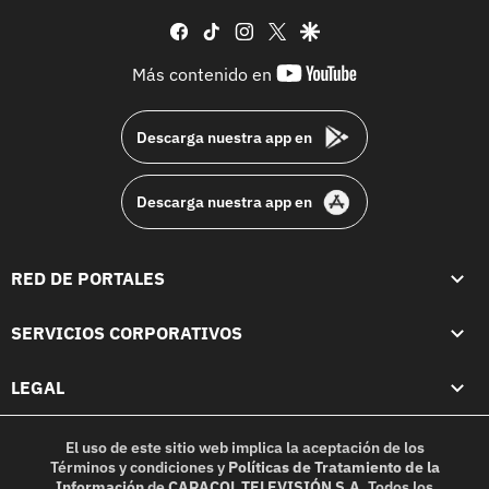
facebook
tiktok
instagram
twitter
google
youtube-
Más contenido en
footer
Descarga nuestra app en
Descarga nuestra app en
RED DE PORTALES
SERVICIOS CORPORATIVOS
LEGAL
El uso de este sitio web implica la aceptación de los
Términos y condiciones
y
Políticas de Tratamiento de la
Información
de
CARACOL TELEVISIÓN S.A.
Todos los