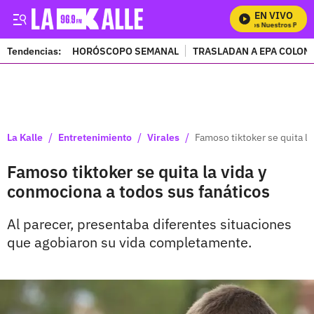
EN VIVO
Mira Todos Nuestros Progra
Tendencias:
HORÓSCOPO SEMANAL
TRASLADAN A EPA COLOM
PUBLICIDAD
/
/
/
La Kalle
Entretenimiento
Virales
Famoso tiktoker se quita l
Famoso tiktoker se quita la vida y
conmociona a todos sus fanáticos
Al parecer, presentaba diferentes situaciones
que agobiaron su vida completamente.