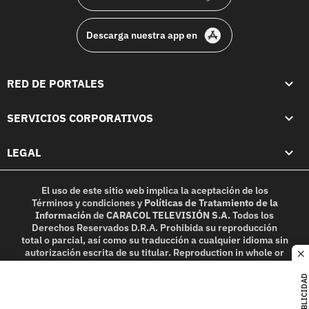
Descarga nuestra app en
RED DE PORTALES
SERVICIOS CORPORATIVOS
LEGAL
El uso de este sitio web implica la aceptación de los
Términos y condiciones
y
Políticas de Tratamiento de la
Información
de
CARACOL TELEVISIÓN S.A.
Todos los
Derechos Reservados D.R.A. Prohibida su reproducción
total o parcial, así como su traducción a cualquier idioma sin
autorización escrita de su titular. Reproduction in whole or
c
in part, or translation without written permission is
prohibited. All rights reserved 2025.
PUBLICIDAD
MIEMBRO DE: