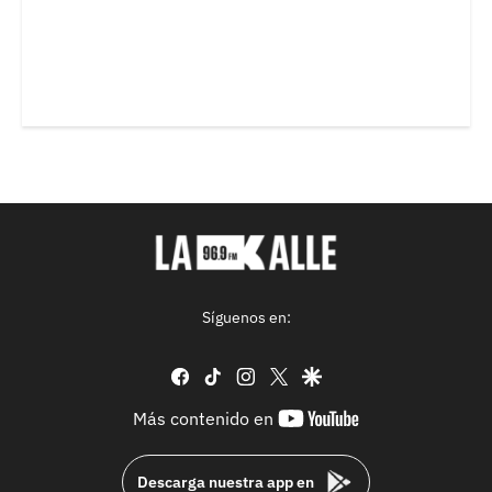
Síguenos en:
facebook
tiktok
instagram
twitter
google
youtube-
Más contenido en
footer
Descarga nuestra app en