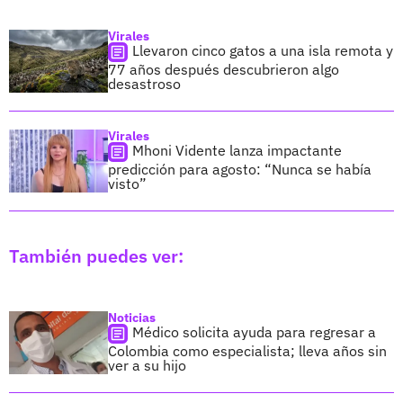
Virales
Llevaron cinco gatos a una isla remota y
77 años después descubrieron algo
desastroso
Virales
Mhoni Vidente lanza impactante
predicción para agosto: “Nunca se había
visto”
También puedes ver:
Noticias
Médico solicita ayuda para regresar a
Colombia como especialista; lleva años sin
ver a su hijo