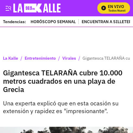
EN VIVO
Mira Todos Nuestros Pr
Tendencias:
HORÓSCOPO SEMANAL
ENCUENTRAN A SILLETER
PUBLICIDAD
/
/
/
La Kalle
Entretenimiento
Virales
Gigantesca TELARAÑA cubre
Gigantesca TELARAÑA cubre 10.000
metros cuadrados en una playa de
Grecia
Una experta explicó que en esta ocasión su
extensión y rapidez es "impresionante".