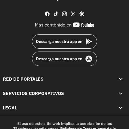
facebook
tiktok
instagram
twitter
google
youtube-
Más contenido en
footer
Descarga nuestra app en
Descarga nuestra app en
RED DE PORTALES
SERVICIOS CORPORATIVOS
LEGAL
El uso de este sitio web implica la aceptación de los
Términos y condiciones
y
Políticas de Tratamiento de la