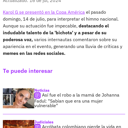
Actualizado: 16 de jul, 2024
Karol G se presentó en la Copa América
el pasado
domingo, 14 de julio, para interpretar el himno nacional.
Aunque su actuación fue impecable,
destacando el
indudable talento de la 'bichota' y a pesar de su
poderosa voz,
varios internautas comentaron sobre su
apariencia en el evento, generando una lluvia de críticas y
memes en las redes sociales.
Te puede interesar
Noticias
Así fue el robo a la mamá de Johanna
Fadul: "Sabían que era una mujer
vulnerable"
Judiciales
Acróbata colombiano pierde la vida en