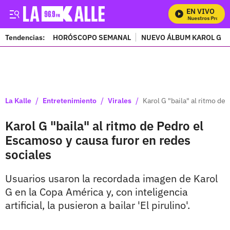
EN VIVO
Mira Todos Nuestros Program
Tendencias:
HORÓSCOPO SEMANAL
NUEVO ÁLBUM KAROL G
PUBLICIDAD
/
/
/
La Kalle
Entretenimiento
Virales
Karol G "baila" al ritmo de
Karol G "baila" al ritmo de Pedro el
Escamoso y causa furor en redes
sociales
Usuarios usaron la recordada imagen de Karol
G en la Copa América y, con inteligencia
artificial, la pusieron a bailar 'El pirulino'.