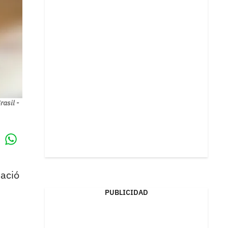
asil -
Whatsapp
k
nació
PUBLICIDAD