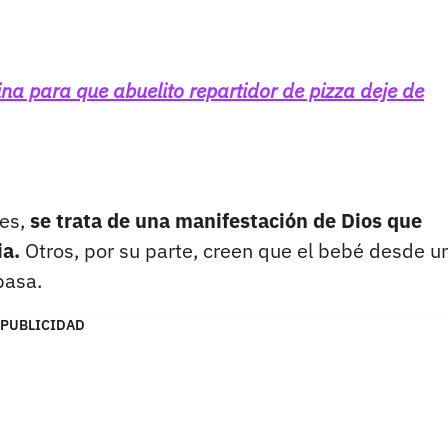
a para que abuelito repartidor de pizza deje de
tes,
se trata de una manifestación de Dios que
ia.
Otros, por su parte, creen que el bebé desde u
pasa.
PUBLICIDAD