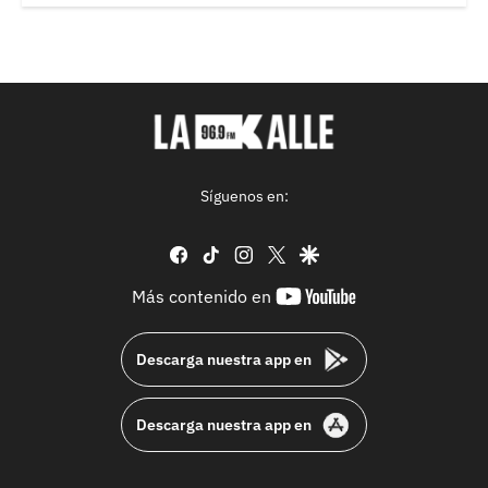
Síguenos en:
facebook
tiktok
instagram
twitter
google
youtube-
Más contenido en
footer
Descarga nuestra app en
Descarga nuestra app en