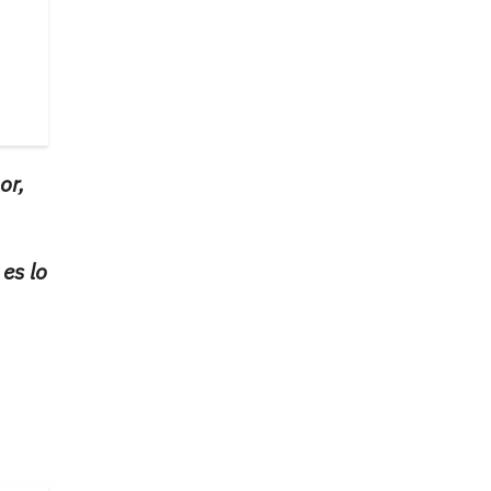
or,
es lo