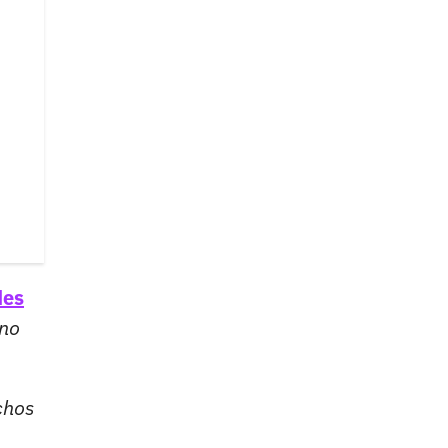
des
 no
chos