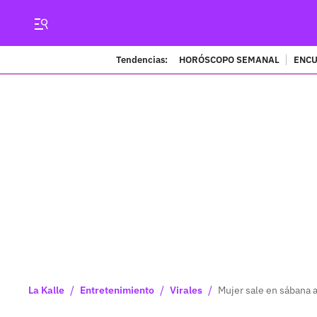
Tendencias:
HORÓSCOPO SEMANAL
ENCU
/
/
/
La Kalle
Entretenimiento
Virales
Mujer sale en sábana a