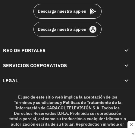
Descarga nuestra app en
Descarga nuestra app en
RED DE PORTALES
SERVICIOS CORPORATIVOS
LEGAL
El uso de este sitio web implica la aceptación de los
Términos y condiciones
y
Políticas de Tratamiento de la
Información
de
CARACOL TELEVISIÓN S.A.
Todos los
Derechos Reservados D.R.A. Prohibida su reproducción
total o parcial, así como su traducción a cualquier idioma sin
autorización escrita de su titular. Reproduction in whole or
c
in part, or translation without written permission is