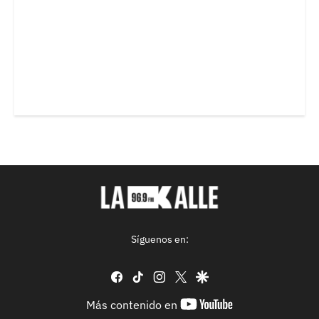
Síguenos en:
facebook
tiktok
instagram
twitter
google
youtube-
Más contenido en
footer