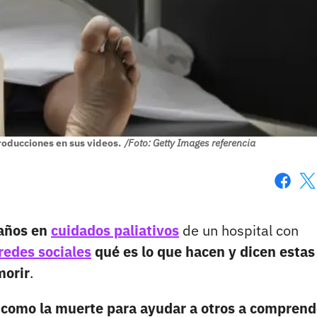
roducciones en sus videos.
/Foto: Getty Images referencia
Faceboo
X
 años en
cuidados paliativos
de un hospital con
redes sociales
qué es lo que hacen y dicen estas
morir
.
s como la muerte para ayudar a otros a comprend