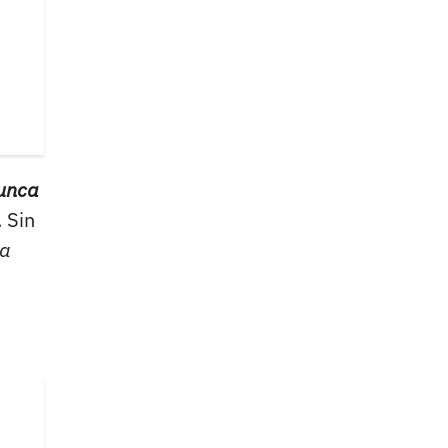
nunca
. Sin
 a