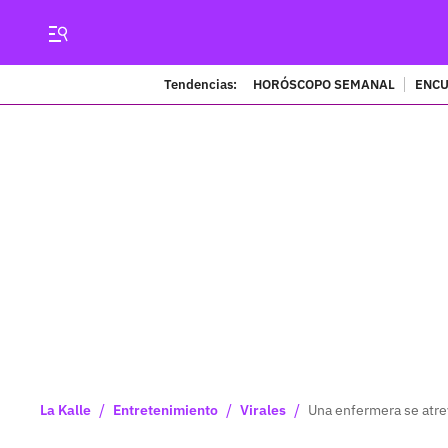
Tendencias:
HORÓSCOPO SEMANAL
ENCU
/
/
/
La Kalle
Entretenimiento
Virales
Una enfermera se atre