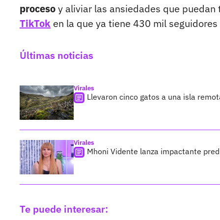
proceso
y aliviar las ansiedades que puedan 
TikTok
en la que ya tiene 430 mil seguidores 
Últimas noticias
Virales
Llevaron cinco gatos a una isla remo
Virales
Mhoni Vidente lanza impactante predi
Te puede interesar: