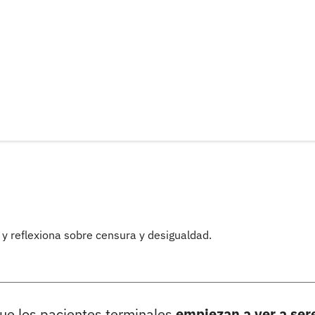
 y reflexiona sobre censura y desigualdad.
que los pacientes terminales
empiezan a ver a ser