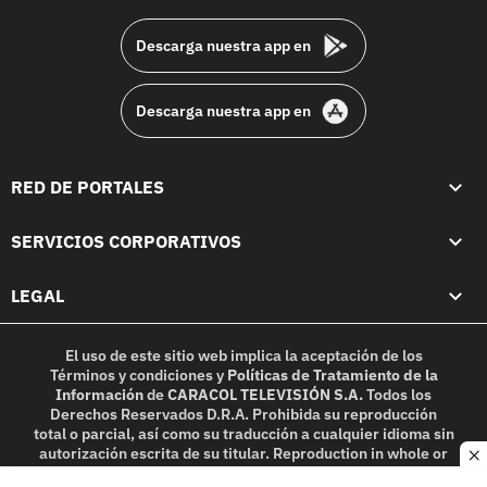
footer
Descarga nuestra app en
Descarga nuestra app en
RED DE PORTALES
SERVICIOS CORPORATIVOS
LEGAL
El uso de este sitio web implica la aceptación de los
Términos y condiciones
y
Políticas de Tratamiento de la
Información
de
CARACOL TELEVISIÓN S.A.
Todos los
Derechos Reservados D.R.A. Prohibida su reproducción
total o parcial, así como su traducción a cualquier idioma sin
autorización escrita de su titular. Reproduction in whole or
c
in part, or translation without written permission is