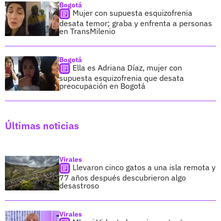
Bogotá
Mujer con supuesta esquizofrenia
desata temor; graba y enfrenta a personas
en TransMilenio
Bogotá
Ella es Adriana Díaz, mujer con
supuesta esquizofrenia que desata
preocupación en Bogotá
Últimas noticias
Virales
Llevaron cinco gatos a una isla remota y
77 años después descubrieron algo
desastroso
Virales