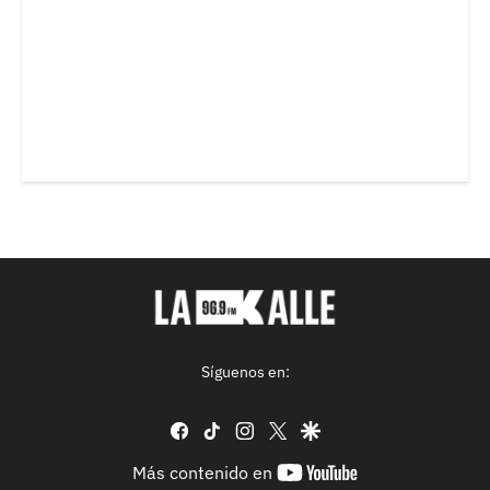
Síguenos en:
facebook
tiktok
instagram
twitter
google
youtube-
Más contenido en