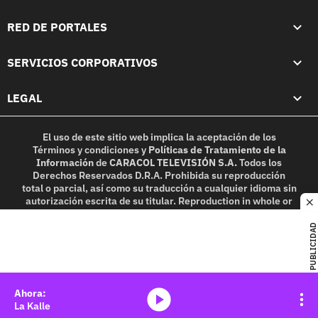
RED DE PORTALES
SERVICIOS CORPORATIVOS
LEGAL
El uso de este sitio web implica la aceptación de los
Términos y condiciones
y
Políticas de Tratamiento de la
Información
de
CARACOL TELEVISIÓN S.A.
Todos los
Derechos Reservados D.R.A. Prohibida su reproducción
total o parcial, así como su traducción a cualquier idioma sin
autorización escrita de su titular. Reproduction in whole or
c
in part, or translation without written permission is
prohibited. All rights reserved 2025.
PUBLICIDAD
MIEMBRO DE:
media-icon
La Kalle