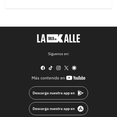
Síguenos en:
facebook
tiktok
instagram
twitter
google
youtube-
Más contenido en
footer
Descarga nuestra app en
Descarga nuestra app en