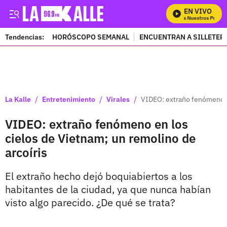
EN VIVO
Mira Todos Nuestros Progra
Tendencias:
HORÓSCOPO SEMANAL
ENCUENTRAN A SILLETER
PUBLICIDAD
/
/
/
La Kalle
Entretenimiento
Virales
VIDEO: extraño fenómeno en
VIDEO: extraño fenómeno en los
cielos de Vietnam; un remolino de
arcoíris
El extraño hecho dejó boquiabiertos a los
habitantes de la ciudad, ya que nunca habían
visto algo parecido. ¿De qué se trata?