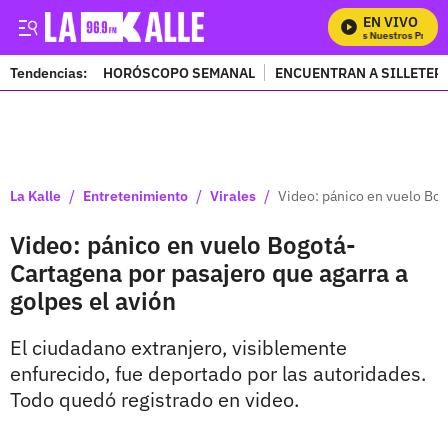
EN VIVO
Mira Todos Nuestros Program
Tendencias:
HORÓSCOPO SEMANAL
ENCUENTRAN A SILLETER
PUBLICIDAD
/
/
/
La Kalle
Entretenimiento
Virales
Video: pánico en vuelo Bog
Video: pánico en vuelo Bogotá-
Cartagena por pasajero que agarra a
golpes el avión
El ciudadano extranjero, visiblemente
enfurecido, fue deportado por las autoridades.
Todo quedó registrado en video.