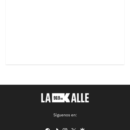
Síguenos en:
facebook
tiktok
instagram
twitter
google