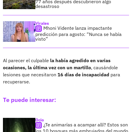
77 años después descubrieron algo
desastroso
Virales
Mhoni Vidente lanza impactante
predicción para agosto: “Nunca se había
visto”
Al parecer el culpable
la había agredido en varias
ocasiones, la última vez con un martillo
, causándole
lesiones que necesitaron
16 días de incapacidad
para
recuperarse.
Te puede interesar:
Ocio
¿Te animarías a acampar allí? Estos son
los 10 bosques más embrujados del mundo