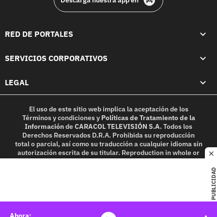
Descarga nuestra app en
RED DE PORTALES
SERVICIOS CORPORATIVOS
LEGAL
El uso de este sitio web implica la aceptación de los
Términos y condiciones
y
Políticas de Tratamiento de la
Información
de
CARACOL TELEVISIÓN S.A.
Todos los
Derechos Reservados D.R.A. Prohibida su reproducción
total o parcial, así como su traducción a cualquier idioma sin
autorización escrita de su titular. Reproduction in whole or
c
in part, or translation without written permission is
prohibited. All rights reserved 2025.
PUBLICIDAD
MIEMBRO DE: