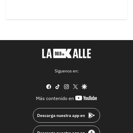
Síguenos en:
facebook
tiktok
instagram
twitter
google
youtube-
Más contenido en
footer
Descarga nuestra app en