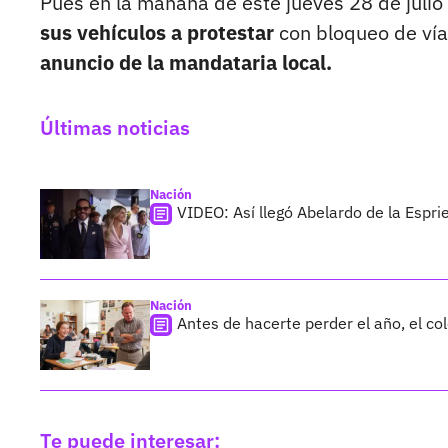
Pues en la mañana de este jueves 28 de juli
sus vehículos a protestar
con bloqueo de vía
anuncio de la mandataria local.
Últimas noticias
Nación
VIDEO: Así llegó Abelardo de la Esprie
Nación
Antes de hacerte perder el año, el co
Te puede interesar: