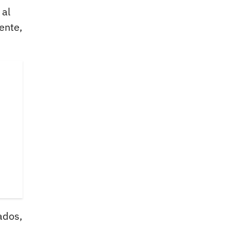
 al
ente,
ados,