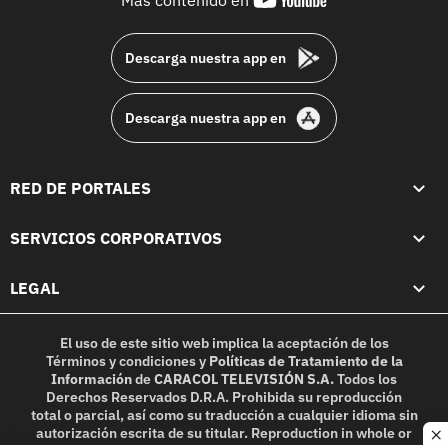
Más contenido en
footer
Descarga nuestra app en
Descarga nuestra app en
RED DE PORTALES
SERVICIOS CORPORATIVOS
LEGAL
El uso de este sitio web implica la aceptación de los
Términos y condiciones
y
Políticas de Tratamiento de la
Información
de
CARACOL TELEVISIÓN S.A.
Todos los
Derechos Reservados D.R.A. Prohibida su reproducción
total o parcial, así como su traducción a cualquier idioma sin
autorización escrita de su titular. Reproduction in whole or
c