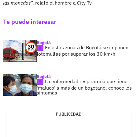
las monedas”,
relató el hombre a City Tv.
Te puede interesar
Bogotá
En estas zonas de Bogotá se imponen
fotomultas por superar los 30 km/h
Bogotá
La enfermedad respiratoria que tiene
'maluco' a más de un bogotano; conoce los
síntomas
PUBLICIDAD