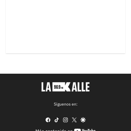
Síguenos en:
facebook
tiktok
instagram
twitter
google
youtube-