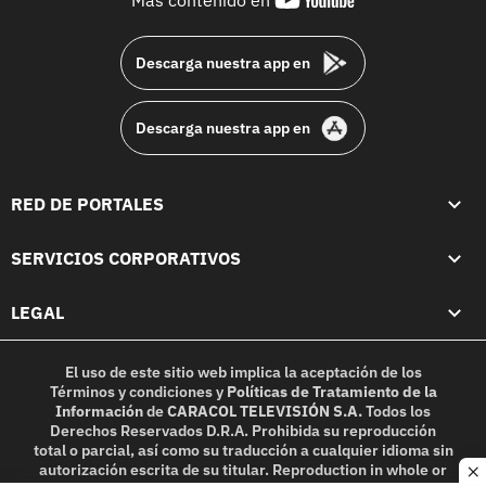
Más contenido en
footer
Descarga nuestra app en
Descarga nuestra app en
RED DE PORTALES
SERVICIOS CORPORATIVOS
LEGAL
El uso de este sitio web implica la aceptación de los
Términos y condiciones
y
Políticas de Tratamiento de la
Información
de
CARACOL TELEVISIÓN S.A.
Todos los
Derechos Reservados D.R.A. Prohibida su reproducción
total o parcial, así como su traducción a cualquier idioma sin
autorización escrita de su titular. Reproduction in whole or
c