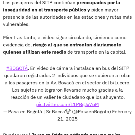
Los pasajeros del SITP continúan
preocupados por la
inseguridad en el transporte público y
piden mayor
presencia de las autoridades en las estaciones y rutas más
vulnerables.
Mientras tanto, el video sigue circulando, sirviendo como
evidencia del
riesgo al que se enfrentan diariamente
quienes utilizan este medio
de transporte en la capital.
#BOGOTÁ
. En video de cámara instalada en bus del SITP
quedaron registrados 2 individuos que se subieron a robar
a los pasajeros en la Av. Boyacá en el sector del b/Lucero.
Los sujetos no lograron llevarse mucho gracias a la
reacción de un valiente ciudadano que los ahuyento.
pic.twitter.com/L1PBgJx7qM
— Pasa en Bogotá | Sr Bacca🐮 (@PasaenBogota)
February
21, 2025
Puedes ver |
Joven en falda es criticado por una mujer