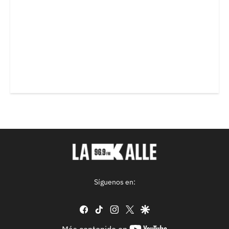
Síguenos en:
facebook
tiktok
instagram
twitter
google
youtube-