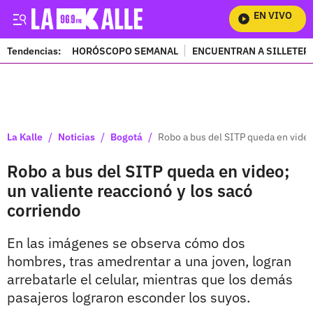
EN VIVO
Mi
Tendencias:
HORÓSCOPO SEMANAL
ENCUENTRAN A SILLETER
PUBLICIDAD
/
/
/
La Kalle
Noticias
Bogotá
Robo a bus del SITP queda en video;
Robo a bus del SITP queda en video;
un valiente reaccionó y los sacó
corriendo
En las imágenes se observa cómo dos
hombres, tras amedrentar a una joven, logran
arrebatarle el celular, mientras que los demás
pasajeros lograron esconder los suyos.