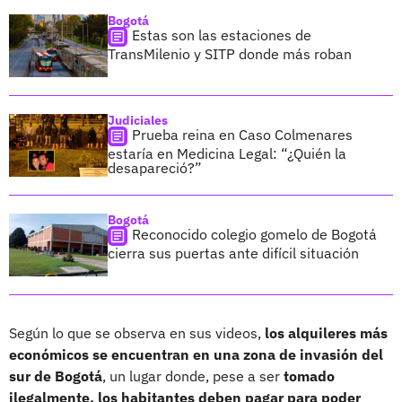
Bogotá
Estas son las estaciones de
TransMilenio y SITP donde más roban
Judiciales
Prueba reina en Caso Colmenares
estaría en Medicina Legal: “¿Quién la
desapareció?”
Bogotá
Reconocido colegio gomelo de Bogotá
cierra sus puertas ante difícil situación
Según lo que se observa en sus videos,
los alquileres más
económicos se encuentran en una zona de invasión del
sur de Bogotá
, un lugar donde, pese a ser
tomado
ilegalmente, los habitantes deben pagar para poder