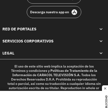
Descarga nuestra app en
RED DE PORTALES
SERVICIOS CORPORATIVOS
LEGAL
El uso de este sitio web implica la aceptación de los
Términos y condiciones
y
Políticas de Tratamiento de la
Información
de
CARACOL TELEVISIÓN S.A.
Todos los
Derechos Reservados D.R.A. Prohibida su reproducción
total o parcial, así como su traducción a cualquier idioma sin
autorización escrita de su titular. Reproduction in whole or
c
in part, or translation without written permission is
prohibited. All rights reserved 2025.
PUBLICIDAD
MIEMBRO DE: