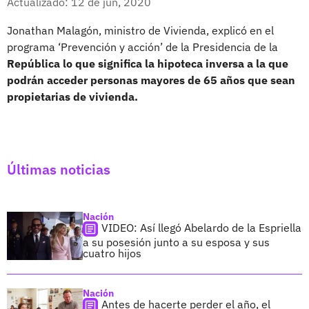
Actualizado: 12 de jun, 2020
Jonathan Malagón, ministro de Vivienda, explicó en el
programa ‘Prevención y acción’ de la Presidencia de la
República lo que significa la hipoteca inversa a la que
podrán acceder personas mayores de 65 años que sean
propietarias de vivienda.
Últimas noticias
Nación
VIDEO: Así llegó Abelardo de la Espriella
a su posesión junto a su esposa y sus
cuatro hijos
Nación
Antes de hacerte perder el año, el