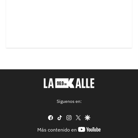
Síguenos en:
facebook
tiktok
instagram
twitter
google
youtube-
Más contenido en
footer