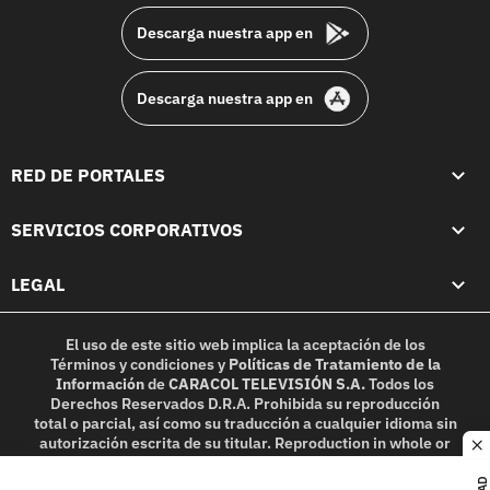
Descarga nuestra app en
Descarga nuestra app en
RED DE PORTALES
SERVICIOS CORPORATIVOS
LEGAL
El uso de este sitio web implica la aceptación de los
Términos y condiciones
y
Políticas de Tratamiento de la
Información
de
CARACOL TELEVISIÓN S.A.
Todos los
Derechos Reservados D.R.A. Prohibida su reproducción
total o parcial, así como su traducción a cualquier idioma sin
autorización escrita de su titular. Reproduction in whole or
c
in part, or translation without written permission is
prohibited. All rights reserved 2025.