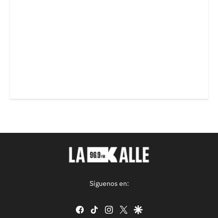
Síguenos en:
facebook
tiktok
instagram
twitter
google