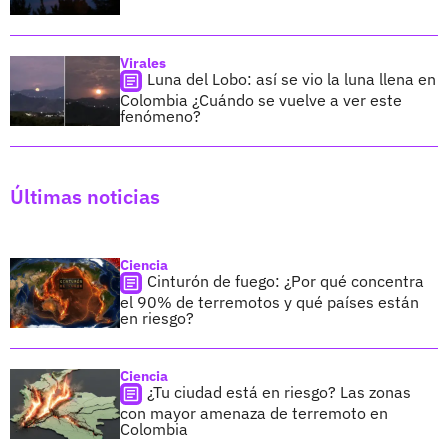
Virales
Luna del Lobo: así se vio la luna llena en
Colombia ¿Cuándo se vuelve a ver este
fenómeno?
Últimas noticias
Ciencia
Cinturón de fuego: ¿Por qué concentra
el 90% de terremotos y qué países están
en riesgo?
Ciencia
¿Tu ciudad está en riesgo? Las zonas
con mayor amenaza de terremoto en
Colombia