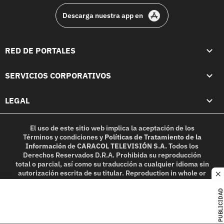
Descarga nuestra app en
RED DE PORTALES
SERVICIOS CORPORATIVOS
LEGAL
El uso de este sitio web implica la aceptación de los
Términos y condiciones
y
Políticas de Tratamiento de la
Información
de
CARACOL TELEVISIÓN S.A.
Todos los
Derechos Reservados D.R.A. Prohibida su reproducción
total o parcial, así como su traducción a cualquier idioma sin
autorización escrita de su titular. Reproduction in whole or
c
in part, or translation without written permission is
prohibited. All rights reserved 2025.
PUBLICIDAD
MIEMBRO DE: