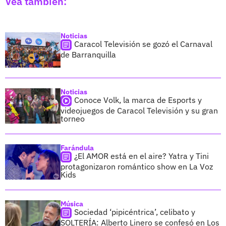
Vea también:
Noticias
Caracol Televisión se gozó el Carnaval
de Barranquilla
Noticias
Conoce Volk, la marca de Esports y
videojuegos de Caracol Televisión y su gran
torneo
Farándula
¿El AMOR está en el aire? Yatra y Tini
protagonizaron romántico show en La Voz
Kids
Música
Sociedad ‘pipicéntrica’, celibato y
SOLTERÍA: Alberto Linero se confesó en Los