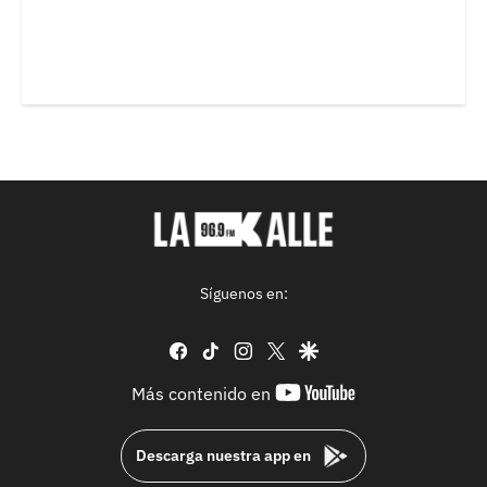
Síguenos en:
facebook
tiktok
instagram
twitter
google
youtube-
Más contenido en
footer
Descarga nuestra app en