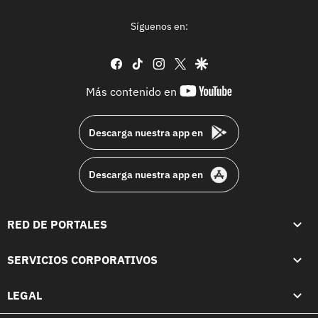
Síguenos en:
facebook
tiktok
instagram
twitter
google
youtube-
Más contenido en
footer
Descarga nuestra app en
Descarga nuestra app en
RED DE PORTALES
SERVICIOS CORPORATIVOS
LEGAL