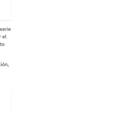
serie
 el
to
ción,