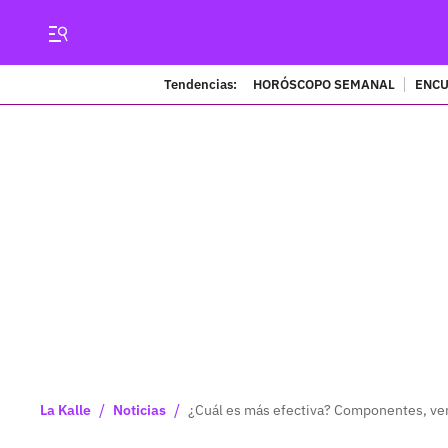
Tendencias:
HORÓSCOPO SEMANAL
ENCU
/
/
La Kalle
Noticias
¿Cuál es más efectiva? Componentes, ven