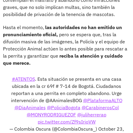
graves, que no solo implican multas, sino también la
posibilidad de privación de la tenencia de mascotas.
Hasta el momento,
las autoridades no han emitido un
pronunciamiento oficial,
pero se espera que, tras la
difusión masiva de las imágenes, la Policía y el equipo de
Protección Animal actúen lo antes posible para rescatar a
la perrita y garantizar que
reciba la atención y cuidado
que merece.
#ATENTOS
. Esta situación se presenta en una casa
ubicada en la cr 69f # 7-14 de Bogotá. Ciudadanos
reportan a una perrita en completo abandono. Urge
intervención de @AAnimalesBOG
@PlataformaALTO
@DiaAnimales
@PoliciaBogota
@CarabinerosCol
@MONYRODRIGUEZOF
@juliherrerap
pic.twitter.com/Zf9sIrioVW
— Colombia Oscura (@ColombiaOscura_)
October 23,