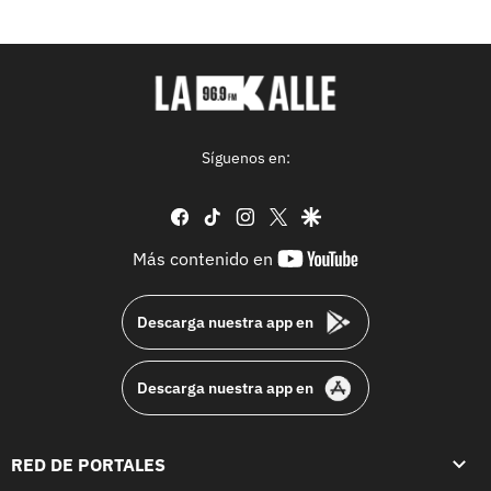
Síguenos en:
facebook
tiktok
instagram
twitter
google
youtube-
Más contenido en
footer
Descarga nuestra app en
Descarga nuestra app en
RED DE PORTALES