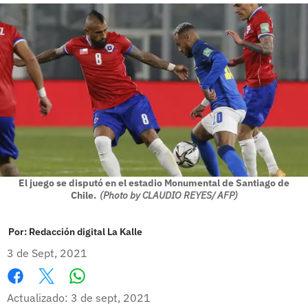
El juego se disputó en el estadio Monumental de Santiago de
Chile.
(Photo by CLAUDIO REYES/ AFP)
Por:
Redacción digital La Kalle
3 de Sept, 2021
Whatsapp
Facebook
X
Actualizado: 3 de sept, 2021