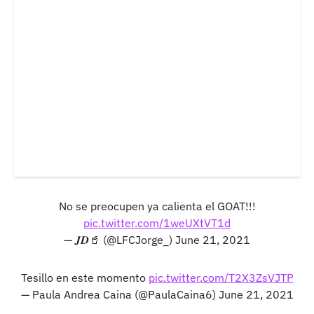
No se preocupen ya calienta el GOAT!!!
pic.twitter.com/1weUXtVT1d
— 𝑱𝑫🥤 (@LFCJorge_)
June 21, 2021
Tesillo en este momento
pic.twitter.com/T2X3ZsVJTP
— Paula Andrea Caina (@PaulaCaina6)
June 21, 2021