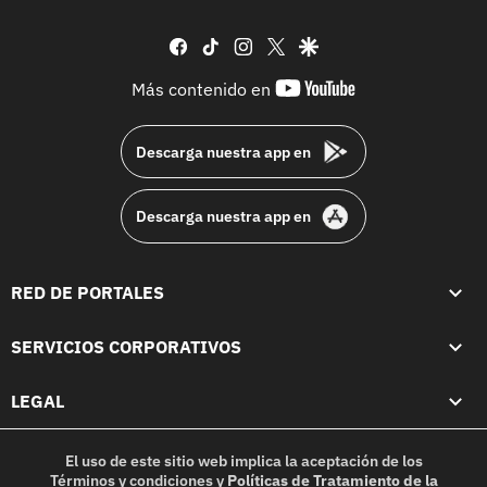
facebook
tiktok
instagram
twitter
google
youtube-
Más contenido en
footer
Descarga nuestra app en
Descarga nuestra app en
RED DE PORTALES
SERVICIOS CORPORATIVOS
LEGAL
El uso de este sitio web implica la aceptación de los
Términos y condiciones
y
Políticas de Tratamiento de la