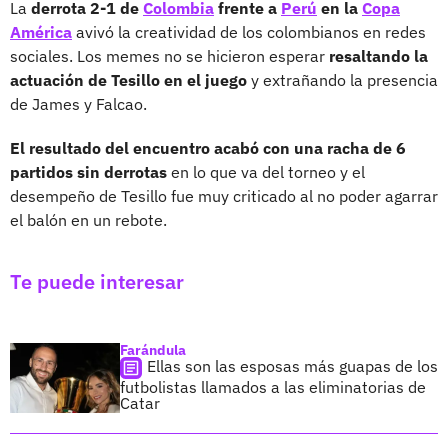
La
derrota 2-1 de
Colombia
frente a
Perú
en la
Copa
América
avivó la creatividad de los colombianos en redes
sociales. Los memes no se hicieron esperar
resaltando la
actuación de Tesillo en el juego
y extrañando la presencia
de James y Falcao.
El resultado del encuentro acabó con una racha de 6
partidos sin derrotas
en lo que va del torneo y el
desempeño de Tesillo fue muy criticado al no poder agarrar
el balón en un rebote.
Te puede interesar
Farándula
Ellas son las esposas más guapas de los
futbolistas llamados a las eliminatorias de
Catar