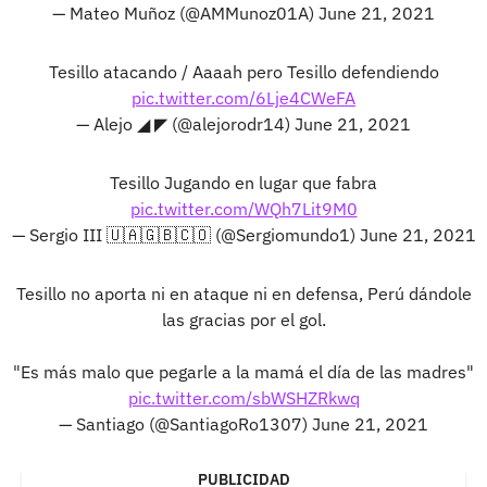
— Mateo Muñoz (@AMMunoz01A)
June 21, 2021
Tesillo atacando / Aaaah pero Tesillo defendiendo
pic.twitter.com/6Lje4CWeFA
— Alejo ◢ ◤ (@alejorodr14)
June 21, 2021
Tesillo Jugando en lugar que fabra
pic.twitter.com/WQh7Lit9M0
— Sergio III 🇺🇦🇬🇧🇨🇴 (@Sergiomundo1)
June 21, 2021
Tesillo no aporta ni en ataque ni en defensa, Perú dándole
las gracias por el gol.
"Es más malo que pegarle a la mamá el día de las madres"
pic.twitter.com/sbWSHZRkwq
— Santiago (@SantiagoRo1307)
June 21, 2021
PUBLICIDAD