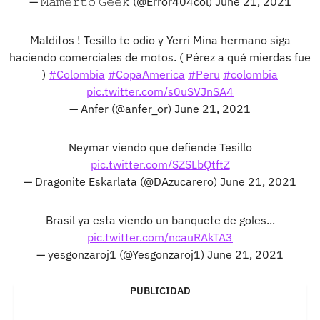
— 𝙼𝚊𝚖𝚎𝚛𝚝𝚘 𝙶𝚎𝚎𝚔 (@Error404col)
June 21, 2021
Malditos ! Tesillo te odio y Yerri Mina hermano siga
haciendo comerciales de motos. ( Pérez a qué mierdas fue
)
#Colombia
#CopaAmerica
#Peru
#colombia
pic.twitter.com/s0uSVJnSA4
— Anfer (@anfer_or)
June 21, 2021
Neymar viendo que defiende Tesillo
pic.twitter.com/SZSLbQtftZ
— Dragonite Eskarlata (@DAzucarero)
June 21, 2021
Brasil ya esta viendo un banquete de goles...
pic.twitter.com/ncauRAkTA3
— yesgonzaroj1 (@Yesgonzaroj1)
June 21, 2021
PUBLICIDAD