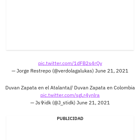
pic.twitter.com/1dFB2s4rQy
— Jorge Restrepo (@verdolagalukas)
June 21, 2021
Duvan Zapata en el Atalanta// Duvan Zapata en Colombia
pic.twitter.com/sgLr4ynlra
— Js✞idk (@J_stidk)
June 21, 2021
PUBLICIDAD