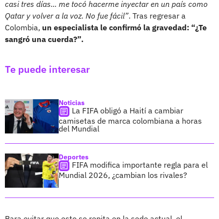
casi tres días... me tocó hacerme inyectar en un país como
Qatar y volver a la voz. No fue fácil”
. Tras regresar a
Colombia,
un especialista le confirmó la gravedad: “¿Te
sangró una cuerda?”.
Te puede interesar
Noticias
La FIFA obligó a Haití a cambiar
camisetas de marca colombiana a horas
del Mundial
Deportes
FIFA modifica importante regla para el
Mundial 2026, ¿cambian los rivales?
Para evitar que esto se repita en la sede actual, el