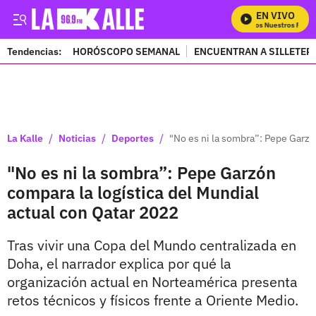
EN VIVO
Mira Todos Nuestros Progra
Tendencias:
HORÓSCOPO SEMANAL
ENCUENTRAN A SILLETER
PUBLICIDAD
/
/
/
La Kalle
Noticias
Deportes
"No es ni la sombra”: Pepe Garzó
"No es ni la sombra”: Pepe Garzón
compara la logística del Mundial
actual con Qatar 2022
Tras vivir una Copa del Mundo centralizada en
Doha, el narrador explica por qué la
organización actual en Norteamérica presenta
retos técnicos y físicos frente a Oriente Medio.