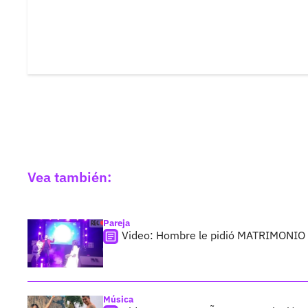
Vea también:
Pareja
Video: Hombre le pidió MATRIMONIO a
Música