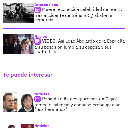
Internacional
Muere reconocida celebridad de reality
tras accidente de tránsito; grababa un
comercial
Nación
VIDEO: Así llegó Abelardo de la Espriella
a su posesión junto a su esposa y sus
cuatro hijos
Te puede interesar
Noticias
Papá de niña desaparecida en Cajicá
rompe el silencio y confiesa preocupación:
"Sus hermanos"
Noticias