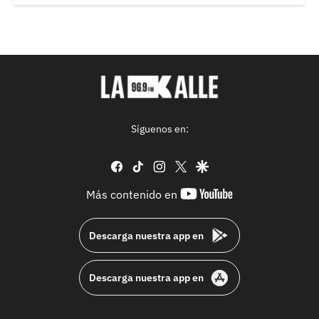
Síguenos en:
facebook
tiktok
instagram
twitter
google
youtube-
Más contenido en
footer
Descarga nuestra app en
Descarga nuestra app en