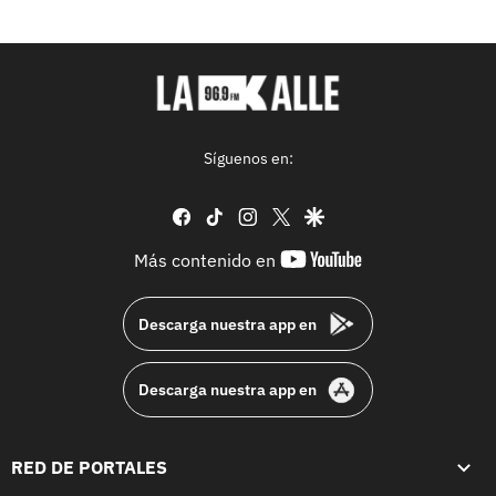
Síguenos en:
facebook
tiktok
instagram
twitter
google
youtube-
Más contenido en
footer
Descarga nuestra app en
Descarga nuestra app en
RED DE PORTALES