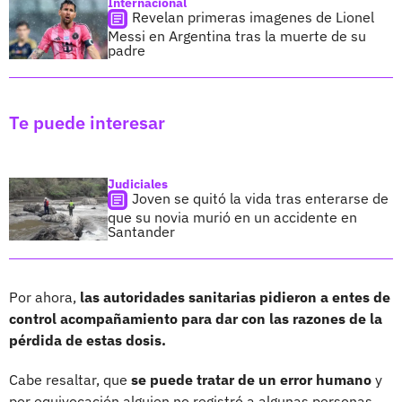
Internacional
Revelan primeras imagenes de Lionel
Messi en Argentina tras la muerte de su
padre
Te puede interesar
Judiciales
Joven se quitó la vida tras enterarse de
que su novia murió en un accidente en
Santander
Por ahora,
las autoridades sanitarias pidieron a entes de
control acompañamiento para dar con las razones de la
pérdida de estas dosis.
Cabe resaltar, que
se puede tratar de un error humano
y
por equivocación alguien no registró a algunas personas