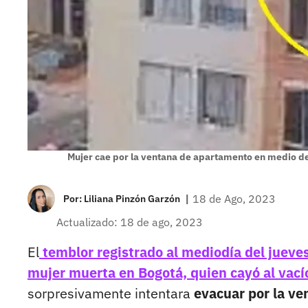
Mujer cae por la ventana de apartamento en medio d
|
18 de Ago, 2023
Por:
Liliana Pinzón Garzón
Actualizado: 18 de ago, 2023
El
temblor registrado al mediodía del jueve
mujer muerta en Bogotá, quien cayó al vacío
sorpresivamente intentara
evacuar por la v