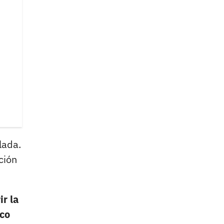
lada.
ción
r la
ico