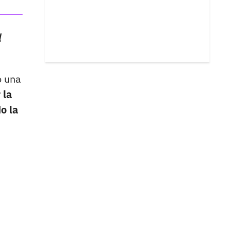
l
ó una
 la
o la