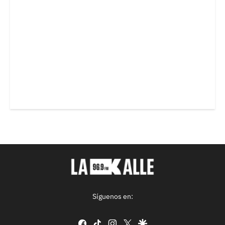
Síguenos en:
facebook
tiktok
instagram
twitter
google