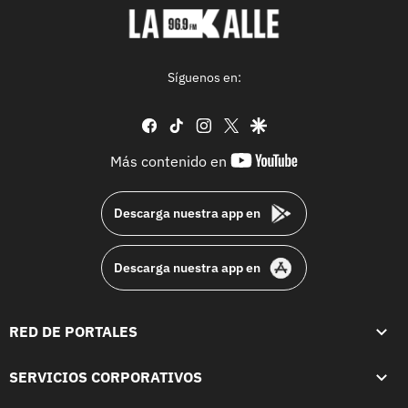
Síguenos en:
facebook
tiktok
instagram
twitter
google
youtube-
Más contenido en
footer
Descarga nuestra app en
Descarga nuestra app en
RED DE PORTALES
SERVICIOS CORPORATIVOS