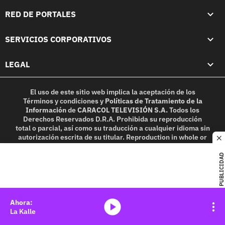
RED DE PORTALES
SERVICIOS CORPORATIVOS
LEGAL
El uso de este sitio web implica la aceptación de los
Términos y condiciones
y
Políticas de Tratamiento de la
Información
de
CARACOL TELEVISIÓN S.A.
Todos los
Derechos Reservados D.R.A. Prohibida su reproducción
total o parcial, así como su traducción a cualquier idioma sin
autorización escrita de su titular. Reproduction in whole or
c
in part, or translation without written permission is
prohibited. All rights reserved 2025.
PUBLICIDAD
MIEMBRO DE:
media-icon
La Kalle