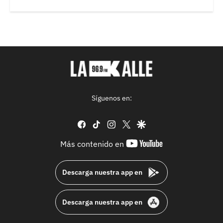
Síguenos en:
facebook
tiktok
instagram
twitter
google
youtube-
Más contenido en
footer
Descarga nuestra app en
Descarga nuestra app en