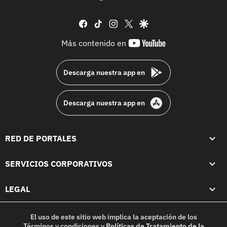
facebook
tiktok
instagram
twitter
google
youtube-
Más contenido en
footer
Descarga nuestra app en
Descarga nuestra app en
RED DE PORTALES
SERVICIOS CORPORATIVOS
LEGAL
El uso de este sitio web implica la aceptación de los
Términos y condiciones
y
Políticas de Tratamiento de la