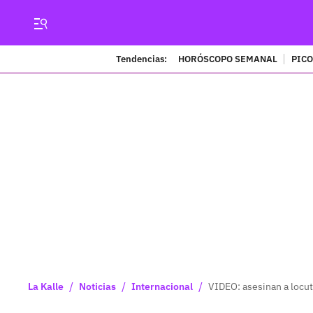
Tendencias:
HORÓSCOPO SEMANAL
PICO
/
/
/
La Kalle
Noticias
Internacional
VIDEO: asesinan a locut