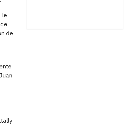
 le
 de
ón de
dente
 Juan
tally