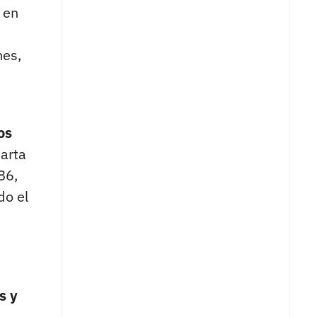
 en
mes,
os
uarta
86,
do el
s y
.