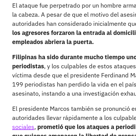
El ataque fue perpetrado por un hombre arma
la cabeza. A pesar de que el motivo del ases
autoridades han considerado inicialmente que
los agresores forzaron la entrada al domici
empleados abriera la puerta.
Filipinas ha sido durante mucho tiempo uno
periodistas
, y los culpables de estos ataque
víctima desde que el presidente Ferdinand M
199 periodistas han perdido la vida en el paí
asesinato, instando a una investigación exhau
El presidente Marcos también se pronunció en
autoridades llevar rápidamente a los culpable
sociales
,
prometió que los ataques a periodi
que quienes amenacen la libertad de prensa